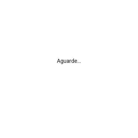
Assembleia Extraordinária - 27 de Maio
2025 - Comissão de Instalação de
Freguesia
Aguarde...
ELEIÇÕES LEGISLATIVAS 2025